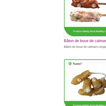
Bâton de boue de calma
congelés
Bâton de boue de calmars cong