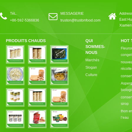
TéL.
MESSAGERIE
Address
East Hu
+86-592-5366836
truston@trustonfood.com
Xiamen,
PRODUITS CHAUDS
QUI
HOT 
SOMMES-
Fleuro
NOUS
congel
Marchés
nouvea
Slogan
récolt
Culture
conser
Asperg
biolog
conser
sirop
thon e
l’eau