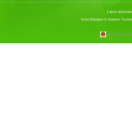
Liens amicau
Droit d\'auteur © Xiamen Trusto
闽公网安备 3502