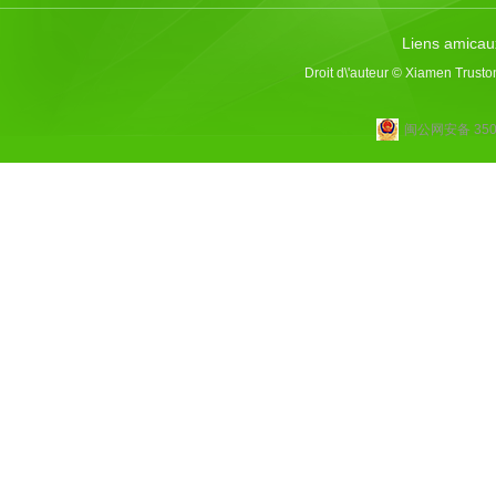
Liens amicau
Droit d\'auteur © Xiamen Trusto
闽公网安备 3502