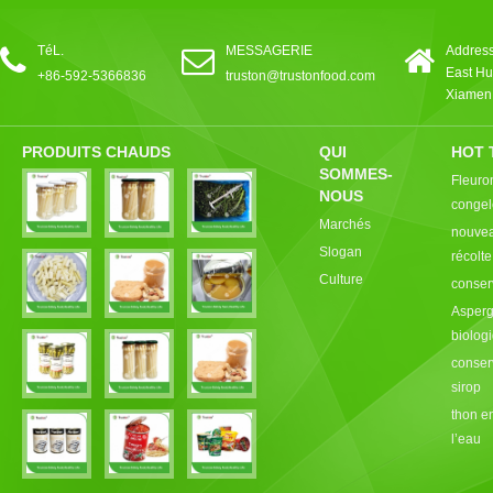
TéL.
MESSAGERIE
Address
East Hu
+86-592-5366836
truston@trustonfood.com
Xiamen,
PRODUITS CHAUDS
QUI
HOT 
SOMMES-
Fleuro
NOUS
congel
Marchés
nouvea
Slogan
récolt
Culture
conser
Asperg
biolog
conser
sirop
thon e
l’eau