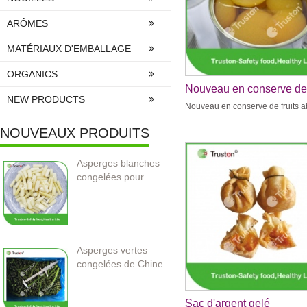
ARÔMES
MATÉRIAUX D'EMBALLAGE
ORGANICS
Nouveau en conserve de
NEW PRODUCTS
fruits abricot
Nouveau en conserve de fruits a
NOUVEAUX PRODUITS
Asperges blanches
congelées pour
l’importation
Asperges vertes
congelées de Chine
Sac d'argent gelé