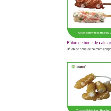
Bâton de boue de calma
congelés
Bâton de boue de calmars cong