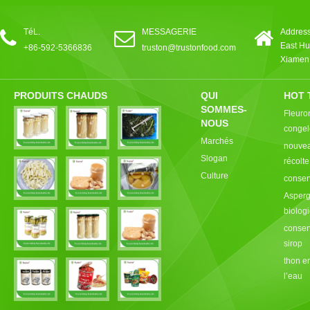
TéL.
MESSAGERIE
Address
East Hu
+86-592-5366836
truston@trustonfood.com
Xiamen,
PRODUITS CHAUDS
QUI
HOT 
SOMMES-
Fleuro
NOUS
congel
Marchés
nouvea
Slogan
récolt
Culture
conser
Asperg
biolog
conser
sirop
thon e
l’eau