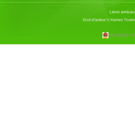
Liens amicau
Droit d\'auteur © Xiamen Trusto
闽公网安备 3502