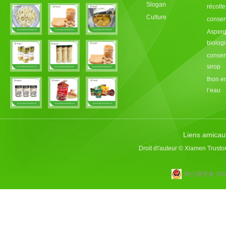
Slogan
récolt
Culture
conser
Asperg
biolog
conser
sirop
thon e
l’eau
Liens amicau
Droit d\'auteur © Xiamen Trusto
闽公网安备 3502