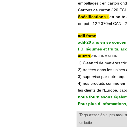
emballages : en carton on
Cartons de carton / 20 FCL :
Spécifications :
en boite
en pot : 12 * 370ml CAN : 
adil force
adil-20 ans en se concent
FD, légumes et fruits, ac
autres
d’INFORMATION
1) Clean tri de matières trè
2) traitées dans les usines
3) supervisé par notre équ
4) nos produits comme
en 
les clients de l’Europe, J
nous fournissons égalemen
Pour plus d’informations,
Tags associés :
prix bas u
en boîte