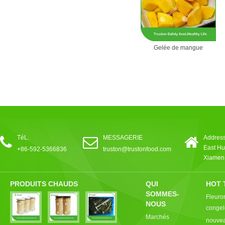
 Bean Sprouts
6kg Pouch Mushroon
Gelée de mangue
 Sale
TéL.
MESSAGERIE
Address
East Hu
+86-592-5366836
truston@trustonfood.com
Xiamen,
PRODUITS CHAUDS
QUI
HOT 
SOMMES-
Fleuro
NOUS
congel
Marchés
nouvea