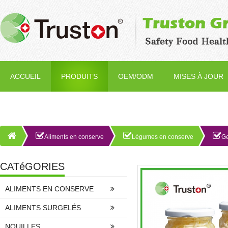
ACCUEIL
PRODUITS
OEM/ODM
MISES À JOUR
Aliments en conserve
Légumes en conserve
Ge
CATéGORIES
ALIMENTS EN CONSERVE
ALIMENTS SURGELÉS
NOUILLES