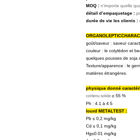
MOQ :
n’importe quelle qu
détail d’empaquetage :
p
durée de vie les clients :
ORGANOLEPTICCHARAC
goût/saveur : saveur caract
couleur : le cotylédon et be
quelques pousses de soja s
Texture/apparence : le germ
matières étrangères.
physique donné caractér
≥
55 %
contenu solide
Ph : 4.1 à 4.5
lourd METALTEST :
Pb
≤
0,2 mg/kg
Cd
≤
0,1 mg/kg
Hg≤0.01 mg/kg