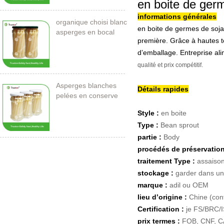
en boite de germ
informations générales
organique choisi blanc
en boite de germes de soja
asperges en bocal
première. Grâce à hautes t
d’emballage. Entreprise ali
qualité et prix compétitif.
Asperges blanches
Détails rapides
pelées en conserve
212ml / 11cm
Style :
en boite
Type :
Bean sprout
partie :
Body
procédés de préservatio
traitement Type :
assaiso
stockage :
garder dans un 
marque :
adil ou OEM
lieu d’origine :
Chine (con
Certification :
je
FS/BRC/
prix termes :
FOB, CNF, 