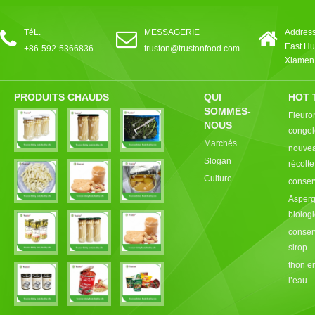
TéL.
MESSAGERIE
Address
East Hu
+86-592-5366836
truston@trustonfood.com
Xiamen,
PRODUITS CHAUDS
QUI
HOT 
SOMMES-
Fleuro
NOUS
congel
Marchés
nouvea
Slogan
récolt
Culture
conser
Asperg
biolog
conser
sirop
thon e
l’eau