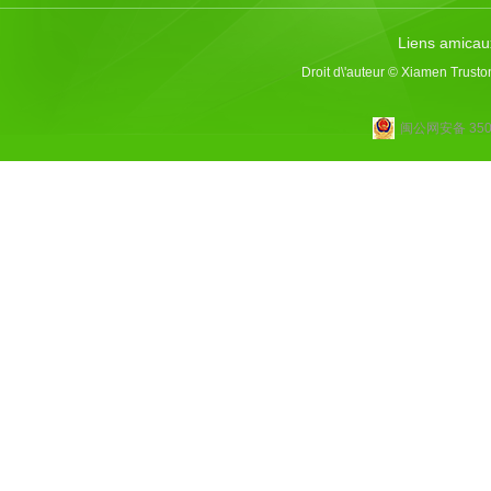
Liens amicau
Droit d\'auteur © Xiamen Trusto
闽公网安备 3502