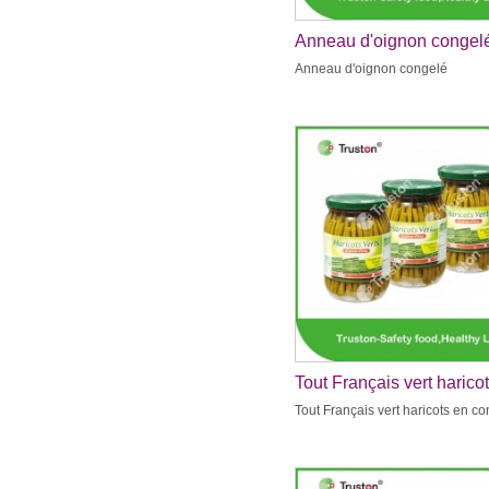
Anneau d'oignon congel
Anneau d'oignon congelé
Tout Français vert harico
conserve
Tout Français vert haricots en c