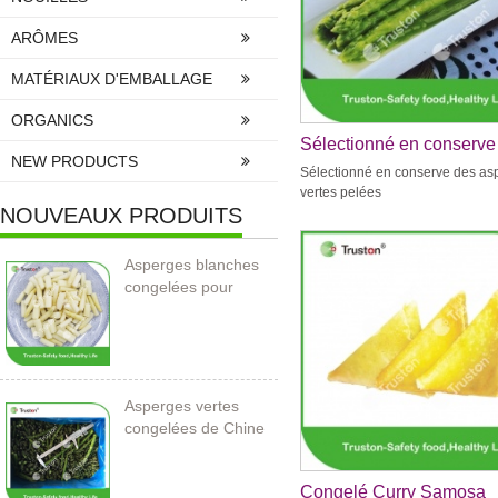
ARÔMES
MATÉRIAUX D'EMBALLAGE
ORGANICS
Sélectionné en conserve
NEW PRODUCTS
asperges vertes pelées
Sélectionné en conserve des as
vertes pelées
NOUVEAUX PRODUITS
Asperges blanches
congelées pour
l’importation
Asperges vertes
congelées de Chine
Congelé Curry Samosa