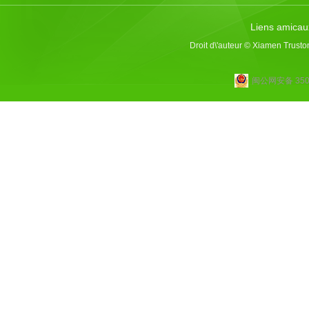
Liens amicau
Droit d\'auteur © Xiamen Trusto
闽公网安备 3502