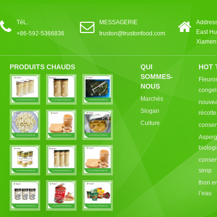
TéL.
MESSAGERIE
Address
East Hu
+86-592-5366836
truston@trustonfood.com
Xiamen,
PRODUITS CHAUDS
QUI
HOT 
SOMMES-
Fleuro
NOUS
congel
Marchés
nouvea
Slogan
récolt
Culture
conser
Asperg
biolog
conser
sirop
thon e
l’eau