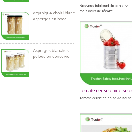
conserves de maïs doux
Nouveau fabricant de conserves
récolte
maïs doux de récolte
organique choisi blanc
asperges en bocal
Asperges blanches
pelées en conserve
212ml / 11cm
Tomate cerise chinoise d
haute qualité
Tomate cerise chinoise de haute 