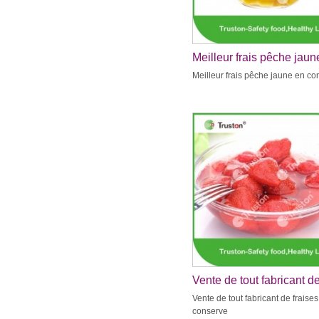
Meilleur frais pêche jaun
conserve
Meilleur frais pêche jaune en co
Vente de tout fabricant d
fraises en conserve
Vente de tout fabricant de fraise
conserve