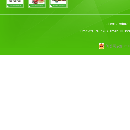
Liens amicau
Droit d\'auteur © Xiamen Trusto
闽公网安备 3502