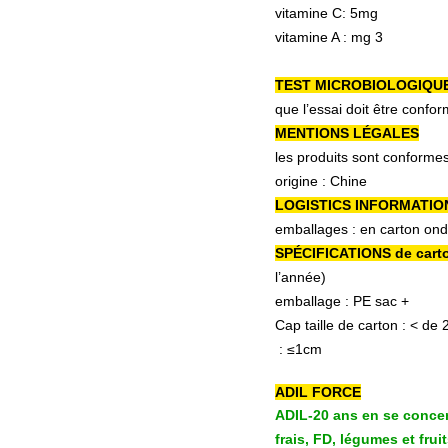
vitamine C: 5mg
vitamine A : mg 3
TEST MICROBIOLOGIQU
que l’essai doit être confo
MENTIONS LÉGALES
les produits sont conformes
origine : Chine
LOGISTICS INFORMATIO
emballages : en carton on
SPÉCIFICATIONS de cart
l’année)
emballage : PE sac +
Cap taille de carton :
<
de
: ≤1cm
ADIL FORCE
ADIL-20 ans en se concen
frais, FD, légumes et f