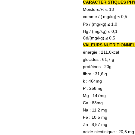
CARACTÉRISTIQUES PHY
Moisture/% ≤ 13
comme /
(
mg/kg)
≤ 0,5
Pb / (mg/kg) ≤ 1,0
Hg / (mg/kg) ≤ 0,1
Cd/(mg/kg) ≤ 0,5
VALEURS NUTRITIONNELL
énergie :
211.0kcal
glucides :
61,7 g
protéines : 20g
fibre : 31,6 g
k : 464mg
P : 258mg
Mg : 147mg
Ca : 83mg
Na : 11,2 mg
Fe : 10,5 mg
Zn : 8,57 mg
acide nicotinique : 20,5 mg