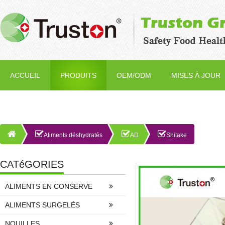
ACCUEIL
PRODUITS
OEM/ODM
MISES À JOUR
Aliments déshydratés
AD
Shitake
CATéGORIES
ALIMENTS EN CONSERVE
ALIMENTS SURGELÉS
NOUILLES