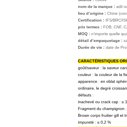
nom de la marque :
adil 
lieu d’origine :
Chine (con
Certification :
IFS/BRC/I
prix termes :
FOB, CNF, 
MOQ :
n’importe quelle qu
détail d’empaquetage :
s
Durée de vie :
date de Pro
CARACTÉRISTIQUES OR
goût/saveur :
la saveur cara
couleur :
la couleur de la f
apparence :
en
oblat sphér
ordinaire,
le degré croissa
défauts :
inachevé ou crack cap :
≤ 
Fragment du champignon 
Brown corps fruitier gill et 
impureté :
≤ 0,2 %