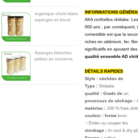
INFORMATIONS GÉNÉRA
organique choisi blanc
AKA corthellus shiitake. Le
asperges en bocal
000 ans ; par conséquent, 
comestible est que la sec
riches en sélénium, fer, fi
significatifs en ajoutant d
Asperges blanches
qualité ensemble AD shi
pelées en conserve
212ml / 11cm
DÉTAILS RAPIDES
Style : séchées de
Type :
Shiitake
qualité : Grade de
un
processus de séchage :
matériau :
100 % frais shi
couleur : forme
brun
:
Entier ou couper les
stockage :
In cool & dry p
Source :
cultivé