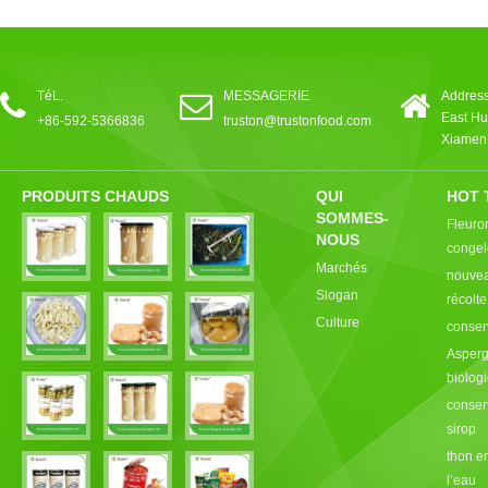
TéL.
MESSAGERIE
Address
East Hu
+86-592-5366836
truston@trustonfood.com
Xiamen,
PRODUITS CHAUDS
QUI
HOT 
SOMMES-
Fleuro
NOUS
congel
Marchés
nouvea
Slogan
récolt
Culture
conser
Asperg
biolog
conser
sirop
thon e
l’eau