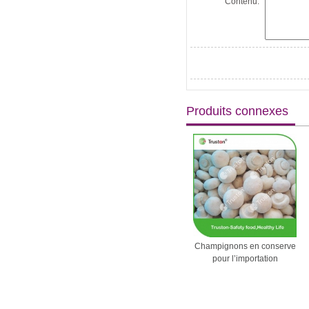
Contenu:
Produits connexes
 conserve pour
Gelée de Blackberry pour
Champignons en conserve
ortation
l’importation
pour l’importation