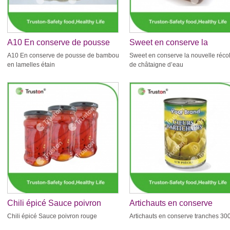
A10 En conserve de pousse
Sweet en conserve la
de bambou en lamelles étain
nouvelle récolte de châtaig
A10 En conserve de pousse de bambou
Sweet en conserve la nouvelle récol
d’eau
en lamelles étain
de châtaigne d’eau
Chili épicé Sauce poivron
Artichauts en conserve
rouge
tranches 3000g
Chili épicé Sauce poivron rouge
Artichauts en conserve tranches 30