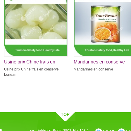
Usine prix Chine frais en
Mandarines en conserve
conserve Longan
Usine prix Chine frais en conserve
Mandarines en conserve
Longan
IE
Address: Room 3502, No. 198-1