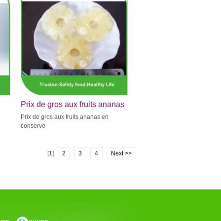
Prix de gros aux fruits ananas
en conserve
Prix de gros aux fruits ananas en
conserve
[1]
2
3
4
Next >>