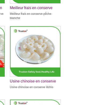
en
Meilleur frais en conserve
pêche blanche
rve
Meilleur frais en conserve pêche
blanche
Usine chinoise en conserve
litchis
Usine chinoise en conserve litchis