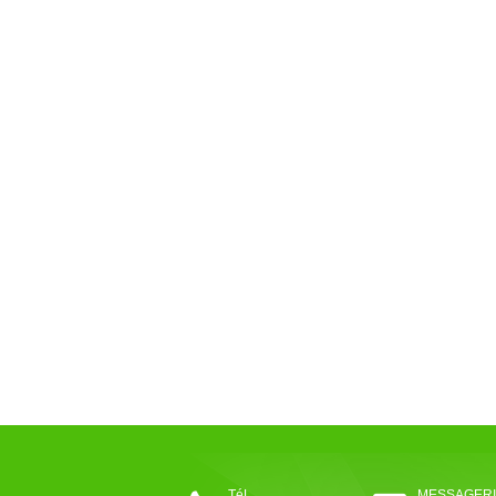
TéL.
MESSAGER