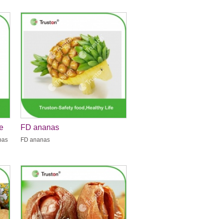
e
FD ananas
bas
FD ananas