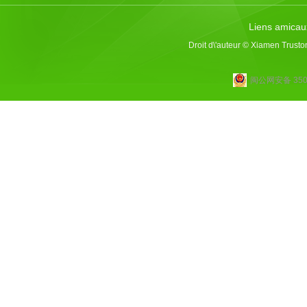
Liens amicau
Droit d\'auteur © Xiamen Trusto
闽公网安备 3502