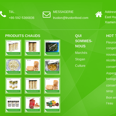
TéL.
MESSAGERIE
Address
East Hu
+86-592-5366836
truston@trustonfood.com
Xiamen,
PRODUITS CHAUDS
QUI
HOT 
SOMMES-
Fleuro
NOUS
congel
Marchés
nouvea
Slogan
récolt
Culture
conser
Asperg
biolog
conser
sirop
thon e
l’eau