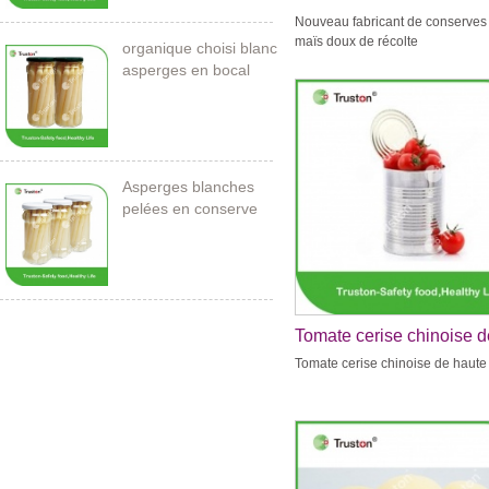
conserves de maïs doux
Nouveau fabricant de conserves
récolte
maïs doux de récolte
organique choisi blanc
asperges en bocal
Asperges blanches
pelées en conserve
212ml / 11cm
Tomate cerise chinoise d
haute qualité
Tomate cerise chinoise de haute 