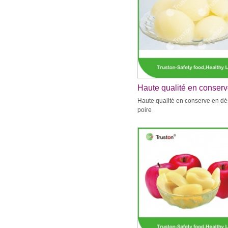
Haute qualité en conser
dés de poire
Haute qualité en conserve en dé
poire