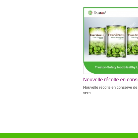
Nouvelle récolte en cons
de pois verts
Nouvelle récolte en conserve de
verts