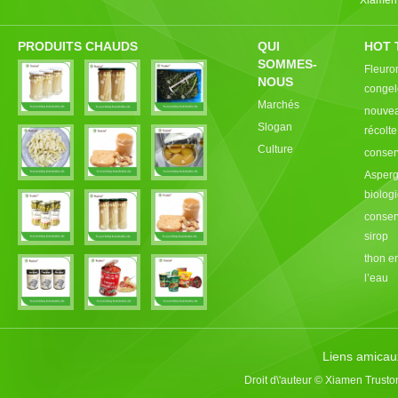
Xiamen,
PRODUITS CHAUDS
QUI
HOT 
SOMMES-
Fleuro
NOUS
congel
Marchés
nouvea
Slogan
récolt
Culture
conser
Asperg
biolog
conser
sirop
thon e
l’eau
Liens amicau
Droit d\'auteur © Xiamen Trusto