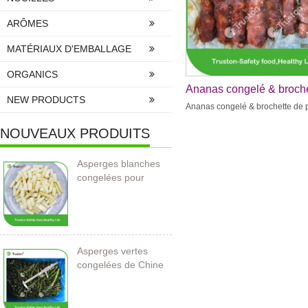
ARÔMES
MATÉRIAUX D'EMBALLAGE
ORGANICS
Ananas congelé & broche
NEW PRODUCTS
de poulet
Ananas congelé & brochette de 
NOUVEAUX PRODUITS
Asperges blanches
congelées pour
l’importation
Asperges vertes
congelées de Chine