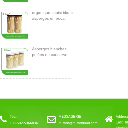
organique choisi blanc
asperges en bocal
Asperges blanches
pelées en conserve
212ml / 11cm
TéL.
MESSAGERIE
Address
East Hu
+86-592-5366836
truston@trustonfood.com